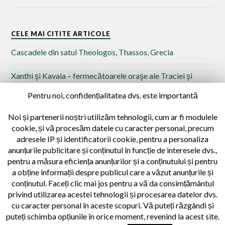
CELE MAI CITITE ARTICOLE
Cascadele din satul Theologos, Thassos, Grecia
Xanthi şi Kavala – fermecătoarele oraşe ale Traciei şi
Macedoniei de Est
Pentru noi, confidențialitatea dvs. este importantă
Islaz – punctul de vărsare al Oltului în Dunăre
Noi și partenerii noștri utilizăm tehnologii, cum ar fi modulele
cookie, și vă procesăm datele cu caracter personal, precum
Drumeție prin satul Potamia, Insula Thassos, Grecia
adresele IP și identificatorii cookie, pentru a personaliza
anunțurile publicitare și conținutul în funcție de interesele dvs.,
30 de atracţii turistice care te vor convinge să vizitezi
pentru a măsura eficiența anunțurilor și a conținutului și pentru
Centrul şi Sudul Banatului Istoric
a obține informații despre publicul care a văzut anunțurile și
conținutul. Faceți clic mai jos pentru a vă da consimțământul
privind utilizarea acestei tehnologii și procesarea datelor dvs.
cu caracter personal în aceste scopuri. Vă puteți răzgândi și
puteți schimba opțiunile în orice moment, revenind la acest site.
© 2026
CĂLĂTORII CU IZ ISTORIC