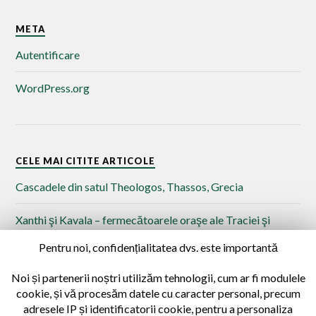
META
Autentificare
WordPress.org
CELE MAI CITITE ARTICOLE
Cascadele din satul Theologos, Thassos, Grecia
Xanthi şi Kavala – fermecătoarele oraşe ale Traciei şi
Macedoniei de Est
Pentru noi, confidențialitatea dvs. este importantă
Islaz – punctul de vărsare al Oltului în Dunăre
Noi și partenerii noștri utilizăm tehnologii, cum ar fi modulele
cookie, și vă procesăm datele cu caracter personal, precum
Drumeție prin satul Potamia, Insula Thassos, Grecia
adresele IP și identificatorii cookie, pentru a personaliza