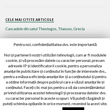
CELE MAI CITITE ARTICOLE
Cascadele din satul Theologos, Thassos, Grecia
Islaz – punctul de vărsare al Oltului în Dunăre
Pentru noi, confidențialitatea dvs. este importantă
Xanthi şi Kavala – fermecătoarele oraşe ale Traciei şi
Noi și partenerii noștri utilizăm tehnologii, cum ar fi modulele
Macedoniei de Est
cookie, și vă procesăm datele cu caracter personal, precum
adresele IP și identificatorii cookie, pentru a personaliza
Castelul Bethlen din Criș – Județul Mureș
anunțurile publicitare și conținutul în funcție de interesele dvs.,
pentru a măsura eficiența anunțurilor și a conținutului și pentru
Insula Thassos – întâlnirea cu istoria antică
a obține informații despre publicul care a văzut anunțurile și
conținutul. Faceți clic mai jos pentru a vă da consimțământul
privind utilizarea acestei tehnologii și procesarea datelor dvs.
cu caracter personal în aceste scopuri. Vă puteți răzgândi și
puteți schimba opțiunile în orice moment, revenind la acest site.
© 2026
CĂLĂTORII CU IZ ISTORIC